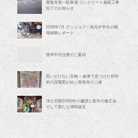
青龍寺第一駐車場 コンクリート舗装工事
完了のお知らせ
2025年7月 グッジョブ！地元中学生の職
場体験レポート
彼岸中日法要のご案内
思いがけない宝物 – 倉庫で見つけた92年
前の涅槃図が結ぶ青龍寺のご縁
浄土宗開宗850年の慶讃と新年の修正会、
そして新たな律師誕生