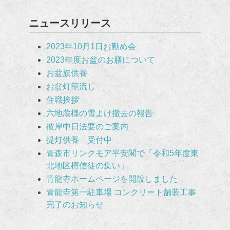
ニュースリリース
2023年10月1日お勤め会
2023年度お盆のお膳について
お盆旗供養
お盆灯籠流し
住職挨拶
六地蔵様の雪よけ撤去の報告
彼岸中日法要のご案内
提灯供養 受付中
青森市リンクモア平安閣で「令和5年度東
北地区檀信徒の集い」
青龍寺ホームページを開設しました
青龍寺第一駐車場 コンクリート舗装工事
完了のお知らせ