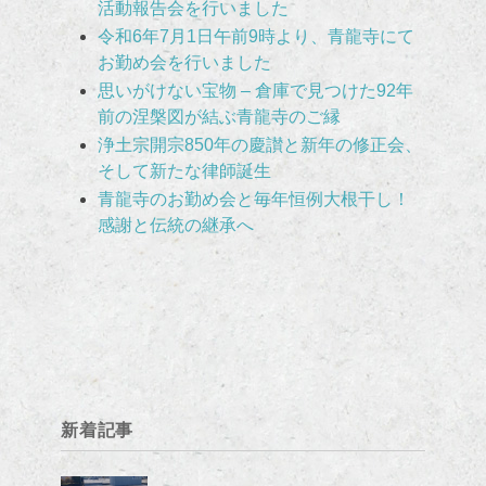
活動報告会を行いました
令和6年7月1日午前9時より、青龍寺にて
お勤め会を行いました
思いがけない宝物 – 倉庫で見つけた92年
前の涅槃図が結ぶ青龍寺のご縁
浄土宗開宗850年の慶讃と新年の修正会、
そして新たな律師誕生
青龍寺のお勤め会と毎年恒例大根干し！
感謝と伝統の継承へ
新着記事