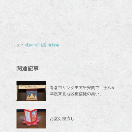
タグ:
彼岸中日法要
,
青龍寺
関連記事
青森市リンクモア平安閣で「令和5
年度東北地区檀信徒の集い」
お盆灯籠流し