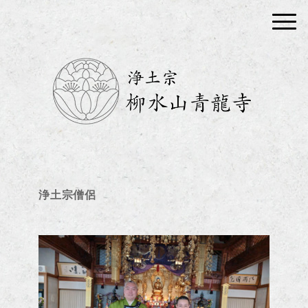
浄土宗僧侶