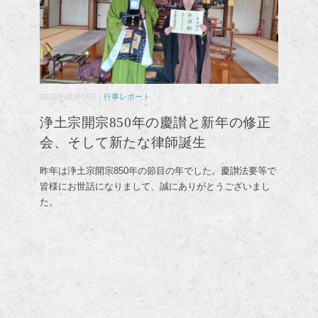
2025年01月04日 |
行事レポート
浄土宗開宗850年の慶讃と新年の修正
会、そして新たな律師誕生
昨年は浄土宗開宗850年の節目の年でした。慶讃法要等で
皆様にお世話になりまして、誠にありがとうございまし
た。
...